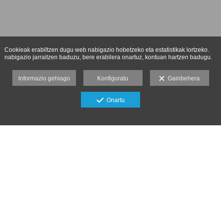
Cookieak erabiltzen dugu web nabigazio hobetzeko eta estatistikak lortzeko.
nabigazio jarraitzen baduzu, bere erabilera onartuz, kontuan hartzen badugu.
Informazio gehiago
Konfiguratu
Gainbehera
Onartu