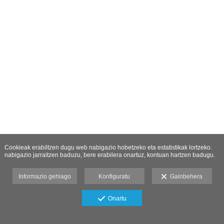
Cookieak erabiltzen dugu web nabigazio hobetzeko eta estatistikak lortzeko.
nabigazio jarraitzen baduzu, bere erabilera onartuz, kontuan hartzen badugu.
Informazio gehiago
Konfiguratu
Gainbehera
Onartu