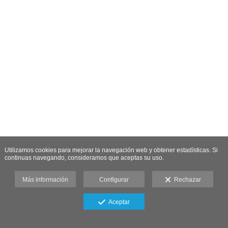
Utilizamos cookies para mejorar la navegación web y obtener estadísticas. Si
continuas navegando, consideramos que aceptas su uso.
Más información
Configurar
Rechazar
Aceptar